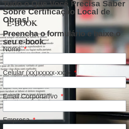
Tudo o Que Você Precisa Saber
Sobre Certificação Local de
Obras!
Preencha o formulário e baixe o
seu e-book.
Nome
Celular (xx)xxxxx-xxxx
Email Corportativo
Empresa