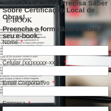
Tudo o Que Você Precisa Saber
Sobre Certificação Local de
Obras!
Preencha o formulário e baixe o
seu e-book.
Nome
Celular (xx)xxxxx-xxxx
Email Corportativo
Empresa